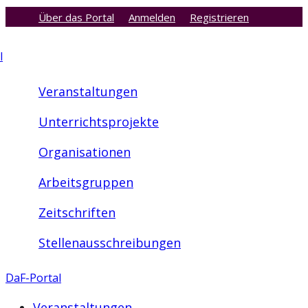
Über das Portal
Anmelden
Registrieren
Zum
Inhalt
l
springen
Veranstaltungen
Unterrichtsprojekte
Organisationen
Arbeitsgruppen
Zeitschriften
Stellenausschreibungen
DaF-Portal
Veranstaltungen