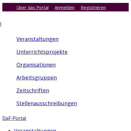
Über das Portal
Anmelden
Registrieren
Zum
Inhalt
l
springen
Veranstaltungen
Unterrichtsprojekte
Organisationen
Arbeitsgruppen
Zeitschriften
Stellenausschreibungen
DaF-Portal
Veranstaltungen