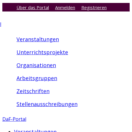
Über das Portal
Anmelden
Registrieren
Zum
Inhalt
l
springen
Veranstaltungen
Unterrichtsprojekte
Organisationen
Arbeitsgruppen
Zeitschriften
Stellenausschreibungen
DaF-Portal
Veranstaltungen