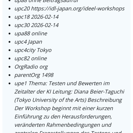
upc20
https://idl-japan.org/ideel-workshops
upc18
2026-02-14
upc30
2026-02-14
upa88
online
upc4
Japan
upc4city
Tokyo
upc82
online
OrgRadio
org
parentOrg
1498
upe1
Thema: Testen und Bewerten im
Zeitalter der KI Leitung: Diana Beier-Taguchi
(Tokyo University of the Arts) Beschreibung
Der Workshop beginnt mit einer kurzen
Einführung zu den Herausforderungen,
veränderten Rahmenbedingungen und
zentralen Fragestellungen des Testens und