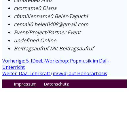
cvorname0
Diana
cfamilienname0
Beier-Taguchi
cemail0
beier0408@gmail.com
Event/Project/Partner
Event
undefined
Online
Beitragsaufruf
Mit Beitragsaufruf
Beitragsnavigation
Vorheriger
Vorherige:
5. IDeeL-Workshop: Popmusik im DaF-
Beitrag:
Unterricht
Nächster
Weiter:
DaZ-Lehrkraft (m/w/d) auf Honorarbasis
Beitrag:
Impressum
Datenschutz