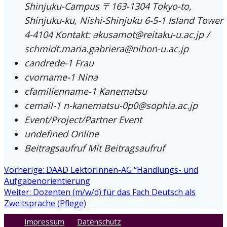
Shinjuku-Campus 〒163-1304 Tokyo-to,
Shinjuku-ku, Nishi-Shinjuku 6-5-1 Island Tower
4-4104 Kontakt:
akusamot@reitaku-u.ac.jp
/
schmidt.maria.gabriera@nihon-u.ac.jp
candrede-1
Frau
cvorname-1
Nina
cfamilienname-1
Kanematsu
cemail-1
n-kanematsu-0p0@sophia.ac.jp
Event/Project/Partner
Event
undefined
Online
Beitragsaufruf
Mit Beitragsaufruf
Beitragsnavigation
Vorheriger
Vorherige:
DAAD LektorInnen-AG “Handlungs- und
Beitrag:
Aufgabenorientierung
Nächster
Weiter:
Dozenten (m/w/d) für das Fach Deutsch als
Beitrag:
Zweitsprache (Pflege)
Impressum
Datenschutz