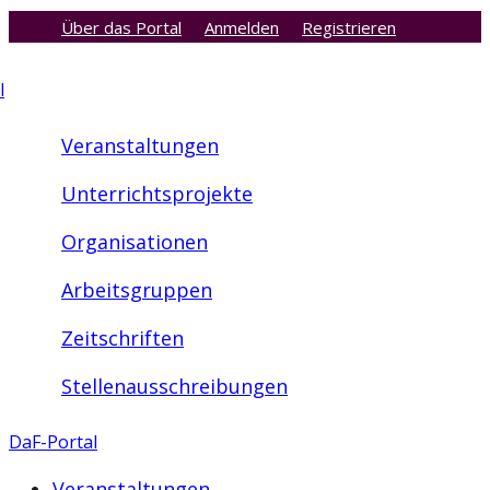
Über das Portal
Anmelden
Registrieren
Zum
Inhalt
l
springen
Veranstaltungen
Unterrichtsprojekte
Organisationen
Arbeitsgruppen
Zeitschriften
Stellenausschreibungen
DaF-Portal
Veranstaltungen