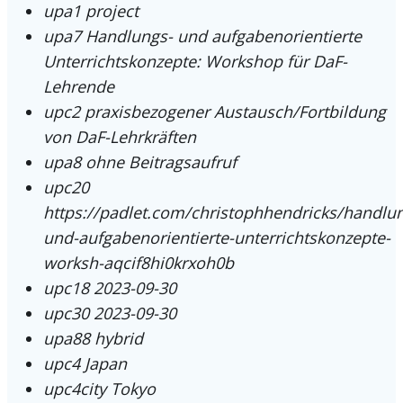
upa1
project
upa7
Handlungs- und aufgabenorientierte
Unterrichtskonzepte: Workshop für DaF-
Lehrende
upc2
praxisbezogener Austausch/Fortbildung
von DaF-Lehrkräften
upa8
ohne Beitragsaufruf
upc20
https://padlet.com/christophhendricks/handlu
und-aufgabenorientierte-unterrichtskonzepte-
worksh-aqcif8hi0krxoh0b
upc18
2023-09-30
upc30
2023-09-30
upa88
hybrid
upc4
Japan
upc4city
Tokyo