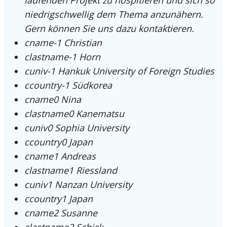
niedrigschwellig dem Thema anzunähern.
Gern können Sie uns dazu kontaktieren.
cname-1
Christian
clastname-1
Horn
cuniv-1
Hankuk University of Foreign Studies
ccountry-1
Südkorea
cname0
Nina
clastname0
Kanematsu
cuniv0
Sophia University
ccountry0
Japan
cname1
Andreas
clastname1
Riessland
cuniv1
Nanzan University
ccountry1
Japan
cname2
Susanne
clastname2
Schick