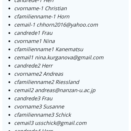
cvorname-1
Christian
cfamilienname-1
Horn
cemail-1
chhorn2016@yahoo.com
candrede1
Frau
cvorname1
Nina
cfamilienname1
Kanematsu
cemail1
nina.kurganova@gmail.com
candrede2
Herr
cvorname2
Andreas
cfamilienname2
Riessland
cemail2
andreas@nanzan-u.ac.jp
candrede3
Frau
cvorname3
Susanne
cfamilienname3
Schick
cemail3
usschick@gmail.com
candrede4
Herr