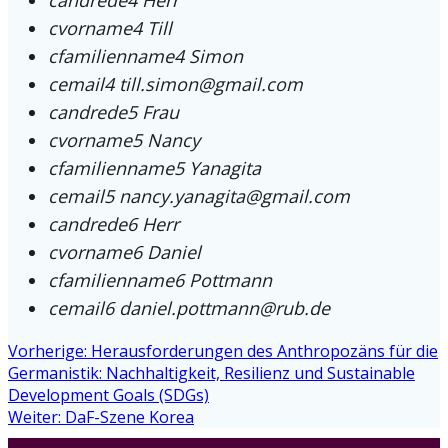
cvorname4
Till
cfamilienname4
Simon
cemail4
till.simon@gmail.com
candrede5
Frau
cvorname5
Nancy
cfamilienname5
Yanagita
cemail5
nancy.yanagita@gmail.com
candrede6
Herr
cvorname6
Daniel
cfamilienname6
Pottmann
cemail6
daniel.pottmann@rub.de
Beitragsnavigation
Vorheriger
Vorherige:
Herausforderungen des Anthropozäns für die
Beitrag:
Germanistik: Nachhaltigkeit, Resilienz und Sustainable
Development Goals (SDGs)
Nächster
Weiter:
DaF-Szene Korea
Beitrag: