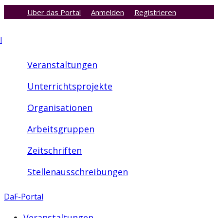
Über das Portal
Anmelden
Registrieren
Zum
Inhalt
l
springen
Veranstaltungen
Unterrichtsprojekte
Organisationen
Arbeitsgruppen
Zeitschriften
Stellenausschreibungen
DaF-Portal
Veranstaltungen