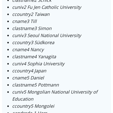
cuniv2
Fu Jen Catholic University
ccountry2
Taiwan
cname3
Till
clastname3
Simon
cuniv3
Seoul National University
ccountry3
Südkorea
cname4
Nancy
clastname4
Yanagita
cuniv4
Sophia University
ccountry4
Japan
cname5
Daniel
clastname5
Pottmann
cuniv5
Mongolian National University of
Education
ccountry5
Mongolei
candrede-1
Herr